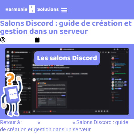
Prendre RDV
Salons Discord : guide de création et
gestion dans un serveur
Eva Roussel
05/12/2025
Retour à :
»
»
Salons Discord : guide
Accueil
Tutoriels Discord
de création et gestion dans un serveur