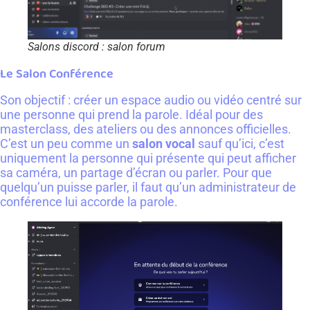
Salons discord : salon forum
Le Salon Conférence
Son objectif : créer un espace audio ou vidéo centré sur
une personne qui prend la parole. Idéal pour des
masterclass, des ateliers ou des annonces officielles.
C’est un peu comme un
salon vocal
sauf qu’ici, c’est
uniquement la personne qui présente qui peut afficher
sa caméra, un partage d’écran ou parler. Pour que
quelqu’un puisse parler, il faut qu’un administrateur de
conférence lui accorde la parole.