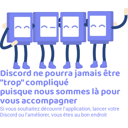
Discord ne pourra jamais être
"trop" compliqué
puisque nous sommes là pour
vous accompagner
Si vous souhaitez découvrir l’application, lancer votre
Discord ou l’améliorer, vous êtes au bon endroit