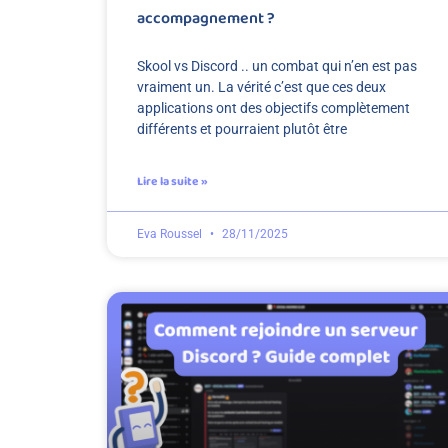
accompagnement ?
Skool vs Discord .. un combat qui n’en est pas
vraiment un. La vérité c’est que ces deux
applications ont des objectifs complètement
différents et pourraient plutôt être
Lire la suite »
Eva Roussel
28/11/2025