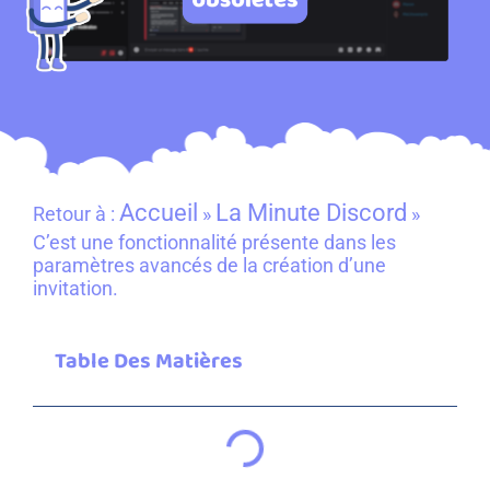
Accueil
La Minute Discord
Retour à :
»
»
C’est une fonctionnalité présente dans les
paramètres avancés de la création d’une
invitation.
Table Des Matières