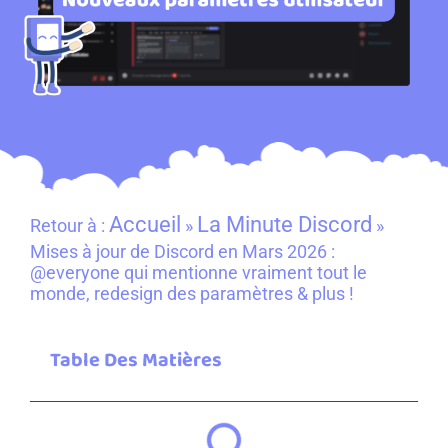
Accueil
La Minute Discord
Retour à :
»
»
Mises à jour de Discord en Mars 2026 :
@everyone qui mentionne vraiment tout le
monde, redesign des paramètres & plus !
Table Des Matières