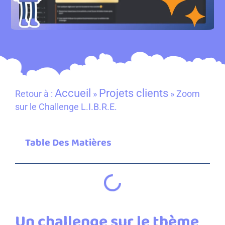
Accueil
Projets clients
Retour à :
»
»
Zoom
sur le Challenge L.I.B.R.E.
Table Des Matières
Un challenge sur le thème